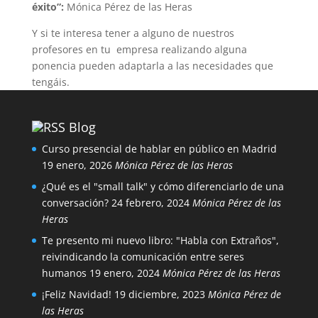
éxito”:
Mónica Pérez de las Heras
Y si te interesa tener a alguno de nuestros
profesores en tu empresa realizando alguna
ponencia pueden adaptarla a las necesidades que
tengáis.
Blog
Curso presencial de hablar en público en Madrid
19 enero, 2026
Mónica Pérez de las Heras
¿Qué es el "small talk" y cómo diferenciarlo de una
conversación?
24 febrero, 2024
Mónica Pérez de las
Heras
Te presento mi nuevo libro: "Habla con Extraños",
reivindicando la comunicación entre seres
humanos
19 enero, 2024
Mónica Pérez de las Heras
¡Feliz Navidad!
19 diciembre, 2023
Mónica Pérez de
las Heras